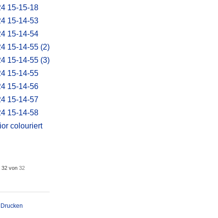
s
32
von
32
Drucken