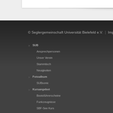
|
© Seglergemeinschaft Universität Bielefeld e.V.
Im
SUB
Ansprechpersonen
Unser Verein
Stammtisch
Neuigkeiten
Fotoalbum
SUBsonic
Kursangebot
Bootsführerscheine
Funkzeugnisse
SBF-See Kurs