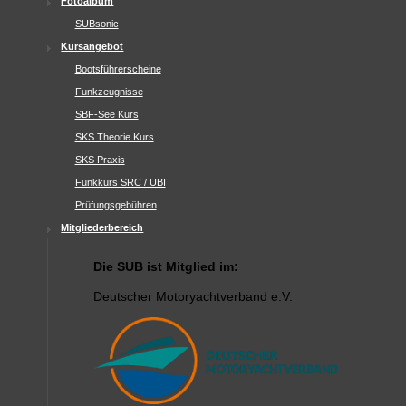
Fotoalbum
SUBsonic
Kursangebot
Bootsführerscheine
Funkzeugnisse
SBF-See Kurs
SKS Theorie Kurs
SKS Praxis
Funkkurs SRC / UBI
Prüfungsgebühren
Mitgliederbereich
Die SUB ist Mitglied im:
Deutscher Motoryachtverband e.V.