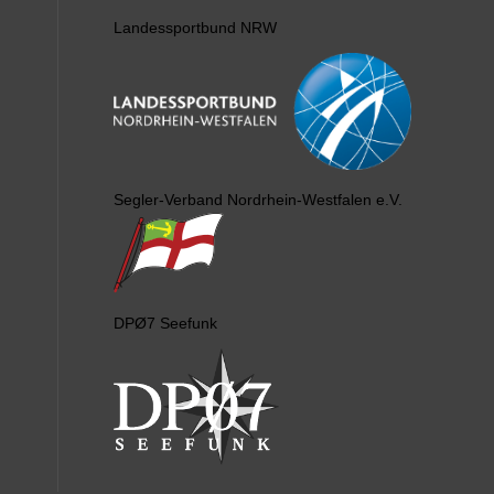
Landessportbund NRW
Segler-Verband Nordrhein-Westfalen e.V.
DPØ7 Seefunk