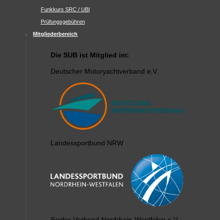
Funkkurs SRC / UBI
Prüfungsgebühren
Mitgliederbereich
Die SUB ist Mitglied im:
Deutscher Motoryachtverband e.V.
Landessportbund NRW
Segler-Verband Nordrhein-Westfalen e.V.