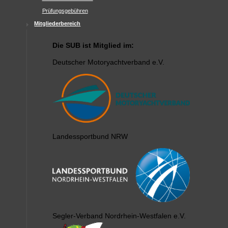
Prüfungsgebühren
Mitgliederbereich
Die SUB ist Mitglied im:
Deutscher Motoryachtverband e.V.
Landessportbund NRW
Segler-Verband Nordrhein-Westfalen e.V.