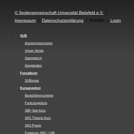
|
© Seglergemeinschaft Universität Bielefeld e.V.
|
| Kontakt |
Impressum
Datenschutzerklärung
Login
SUB
Ansprechpersonen
Unser Verein
Stammtisch
Neuigkeiten
Fotoalbum
SUBsonic
Kursangebot
Bootsführerscheine
Funkzeugnisse
SBF-See Kurs
SKS Theorie Kurs
SKS Praxis
Funkkurs SRC / UBI