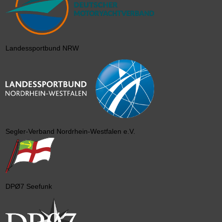
Landessportbund NRW
Segler-Verband Nordrhein-Westfalen e.V.
DPØ7 Seefunk