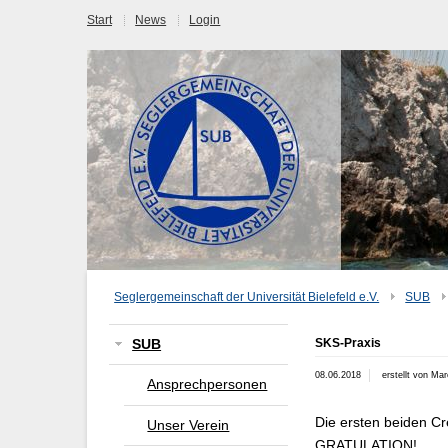
Start
News
Login
Seglergemeinschaft der Universität Bielefeld e.V.
SUB
SKS-Praxis
SUB
08.06.2018
erstellt von Mar
Ansprechpersonen
Die ersten beiden Cr
Unser Verein
GRATULATION!