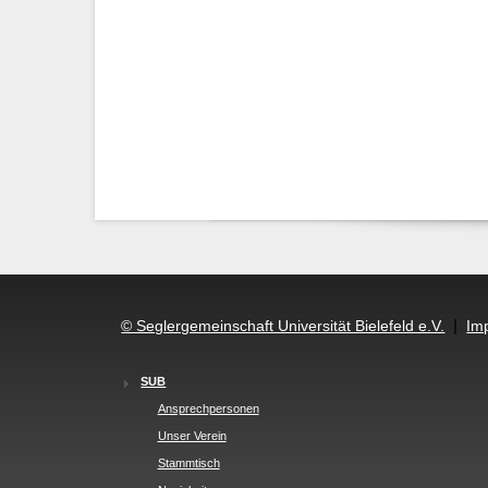
|
© Seglergemeinschaft Universität Bielefeld e.V.
Im
SUB
Ansprechpersonen
Unser Verein
Stammtisch