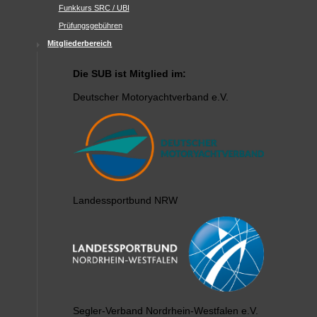
Funkkurs SRC / UBI
Prüfungsgebühren
Mitgliederbereich
Die SUB ist Mitglied im:
Deutscher Motoryachtverband e.V.
Landessportbund NRW
Segler-Verband Nordrhein-Westfalen e.V.