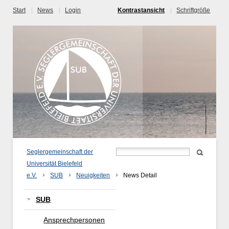
Start
News
Login
Kontrastansicht
Schriftgröße
Seglergemeinschaft der
Universität Bielefeld
e.V.
SUB
Neuigkeiten
News Detail
SUB
Ansprechpersonen