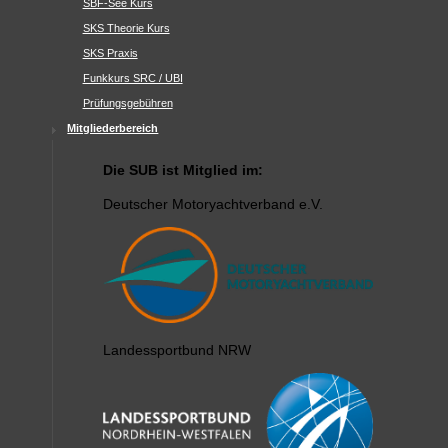
SBF-See Kurs
SKS Theorie Kurs
SKS Praxis
Funkkurs SRC / UBI
Prüfungsgebühren
Mitgliederbereich
Die SUB ist Mitglied im:
Deutscher Motoryachtverband e.V.
Landessportbund NRW