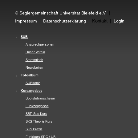
|
© Seglergemeinschaft Universität Bielefeld e.V.
|
| Kontakt |
Impressum
Datenschutzerklärung
Login
SUB
Ansprechpersonen
Unser Verein
Stammtisch
Neuigkeiten
Fotoalbum
SUBsonic
Kursangebot
Bootsführerscheine
Funkzeugnisse
SBF-See Kurs
SKS Theorie Kurs
SKS Praxis
Funkkurs SRC / UBI