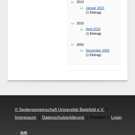
2013
Januar 2013
(1 Eintrag)
2010
April 2010
(1 Eintrag)
2002
November 2002
(1 Eintrag)
|
© Seglergemeinschaft Universität Bielefeld e.V.
|
| Kontakt |
Impressum
Datenschutzerklärung
Login
SUB