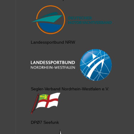
Landessportbund NRW
Segler-Verband Nordrhein-Westfalen e.V.
DPØ7 Seefunk