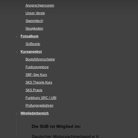
Ansprechpersonen
Unser Verein
Stammtisch
Neuigkeiten
Fotoalbum
SUBsonic
Kursangebot
Bootsführerscheine
Funkzeugnisse
SBF-See Kurs
SKS Theorie Kurs
SKS Praxis
Funkkurs SRC / UBI
Prüfungsgebühren
Mitgliederbereich
Die SUB ist Mitglied im:
Deutscher Motoryachtverband e.V.