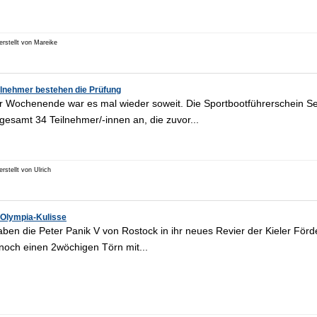
erstellt von Mareike
ilnehmer bestehen die Prüfung
 Wochenende war es mal wieder soweit. Die Sportbootführerschein S
sgesamt 34 Teilnehmer/-innen an, die zuvor...
erstellt von Ulrich
 Olympia-Kulisse
aben die Peter Panik V von Rostock in ihr neues Revier der Kieler Förd
 noch einen 2wöchigen Törn mit...