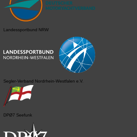
Landessportbund NRW
Segler-Verband Nordrhein-Westfalen e.V.
DPØ7 Seefunk