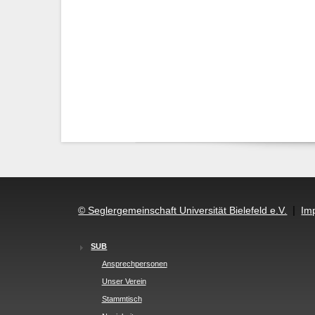
|
© Seglergemeinschaft Universität Bielefeld e.V.
Im
SUB
Ansprechpersonen
Unser Verein
Stammtisch