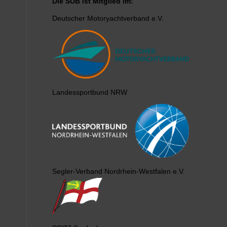
Die SUB ist Mitglied im:
Deutscher Motoryachtverband e.V.
Landessportbund NRW
Segler-Verband Nordrhein-Westfalen e.V.