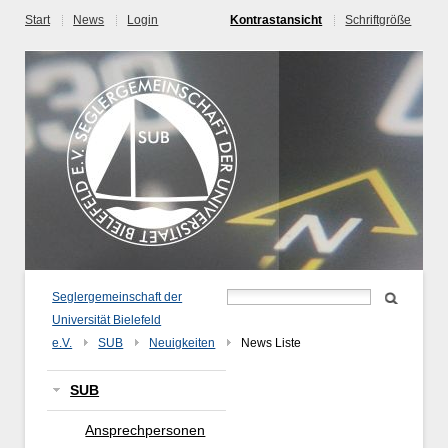
Start
News
Login
Kontrastansicht
Schriftgröße
Seglergemeinschaft der
Universität Bielefeld
e.V.
SUB
Neuigkeiten
News Liste
SUB
Ansprechpersonen