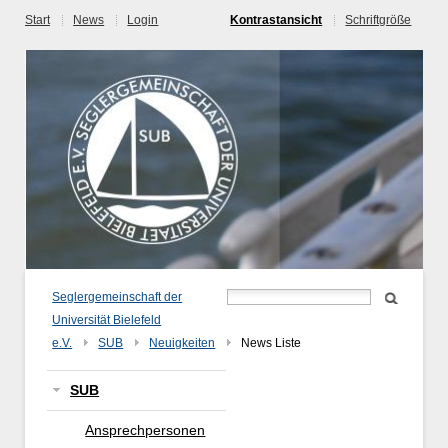
Start
News
Login
Kontrastansicht
Schriftgröße
Seglergemeinschaft der
Universität Bielefeld
e.V.
SUB
Neuigkeiten
News Liste
SUB
Ansprechpersonen