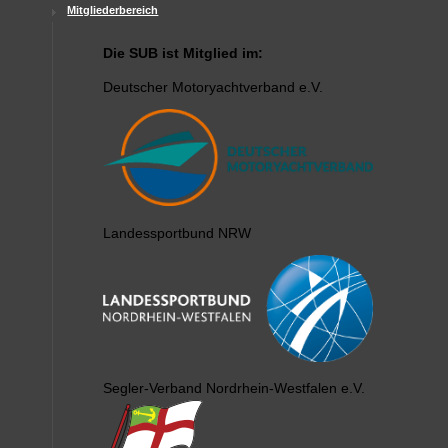
Mitgliederbereich
Die SUB ist Mitglied im:
Deutscher Motoryachtverband e.V.
Landessportbund NRW
Segler-Verband Nordrhein-Westfalen e.V.