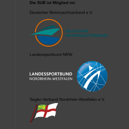
Die SUB ist Mitglied im:
Deutscher Motoryachtverband e.V.
Landessportbund NRW
Segler-Verband Nordrhein-Westfalen e.V.