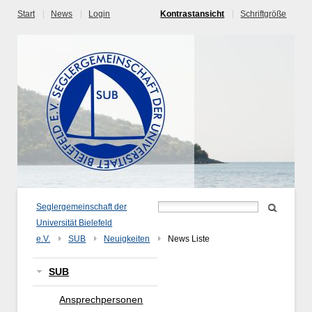
Start
News
Login
Kontrastansicht
Schriftgröße
Seglergemeinschaft der
Universität Bielefeld
e.V.
SUB
Neuigkeiten
News Liste
SUB
Ansprechpersonen