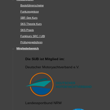
Bootsführerscheine
Funkzeugnisse
SBF-See Kurs
SKS Theorie Kurs
SKS Praxis
Funkkurs SRC / UBI
Prüfungsgebühren
Mitgliederbereich
Die SUB ist Mitglied im:
Deutscher Motoryachtverband e.V.
Landessportbund NRW