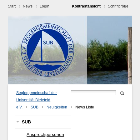
Start
News
Login
Kontrastansicht
Schriftgröße
Seglergemeinschaft der
Universität Bielefeld
e.V.
SUB
Neuigkeiten
News Liste
SUB
Ansprechpersonen