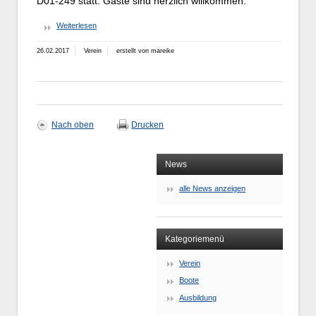
D01-249 statt. Gäste sind herzlich willkommen.
Weiterlesen
26.02.2017
Verein
erstellt von mareike
Nach oben
Drucken
News
alle News anzeigen
Kategoriemenü
Verein
Boote
Ausbildung