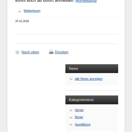
könnt euch ab sofort anmelden:
Anmeldung
Weiterlesen
25.10.2018
Nach oben
Drucken
News
alle News anzeigen
Kategoriemenü
Verein
Boote
Ausbildung