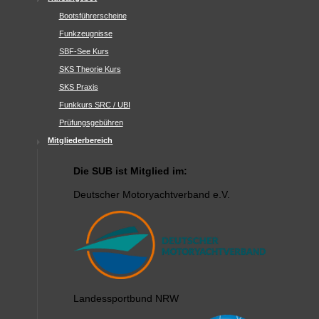
Bootsführerscheine
Funkzeugnisse
SBF-See Kurs
SKS Theorie Kurs
SKS Praxis
Funkkurs SRC / UBI
Prüfungsgebühren
Mitgliederbereich
Die SUB ist Mitglied im:
Deutscher Motoryachtverband e.V.
Landessportbund NRW