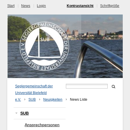
Start
News
Login
Kontrastansicht
Schriftgröße
Seglergemeinschaft der
Universität Bielefeld
e.V.
SUB
Neuigkeiten
News Liste
SUB
Ansprechpersonen