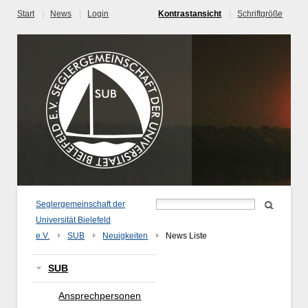
Start
News
Login
Kontrastansicht
Schriftgröße
Seglergemeinschaft der
Universität Bielefeld
e.V.
SUB
Neuigkeiten
News Liste
SUB
Ansprechpersonen