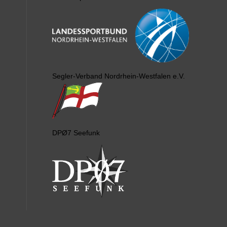
Segler-Verband Nordrhein-Westfalen e.V.
DPØ7 Seefunk