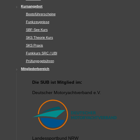
Kursangebot
Bootsführerscheine
Funkzeugnisse
SBF-See Kurs
SKS Theorie Kurs
SKS Praxis
Funkkurs SRC / UBI
Prüfungsgebühren
Mitgliederbereich
Die SUB ist Mitglied im:
Deutscher Motoryachtverband e.V.
Landessportbund NRW