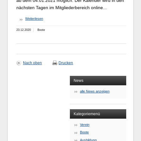
ab dem 04.01.2021 möglich. Der Kalender wird in den
nächsten Tagen im Mitgliederbereich online...
Weiterlesen
23.12.2020
Boote
Nach oben
Drucken
News
alle News anzeigen
Kategoriemenü
Verein
Boote
Ausbildung