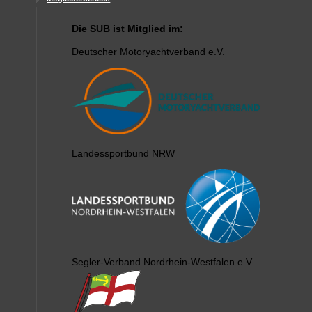
Die SUB ist Mitglied im:
Deutscher Motoryachtverband e.V.
Landessportbund NRW
Segler-Verband Nordrhein-Westfalen e.V.