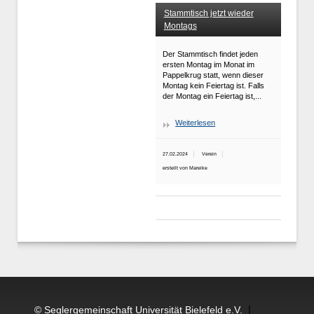
Stammtisch jetzt wieder
Montags
Der Stammtisch findet jeden
ersten Montag im Monat im
Pappelkrug statt, wenn dieser
Montag kein Feiertag ist. Falls
der Montag ein Feiertag ist,...
Weiterlesen
27.02.2024
Verein
erstellt von Mareike
|
© Seglergemeinschaft Universität Bielefeld e.V.