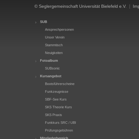
|
© Seglergemeinschaft Universität Bielefeld e.V.
Im
SUB
Ansprechpersonen
Unser Verein
Stammtisch
Neuigkeiten
Fotoalbum
SUBsonic
Kursangebot
Bootsführerscheine
Funkzeugnisse
SBF-See Kurs
SKS Theorie Kurs
SKS Praxis
Funkkurs SRC / UBI
Prüfungsgebühren
Mitgliederbereich