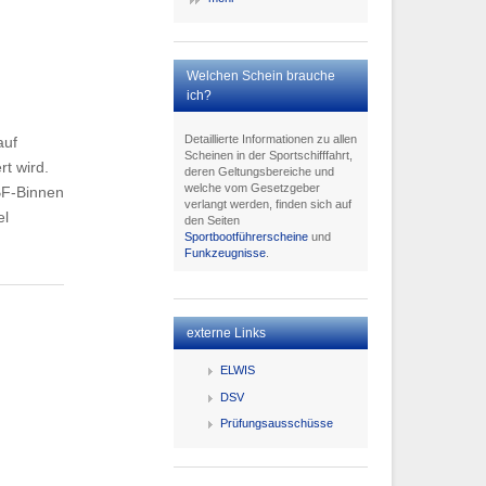
Welchen Schein brauche
ich?
Detaillierte Informationen zu allen
auf
Scheinen in der Sportschifffahrt,
t wird.
deren Geltungsbereiche und
welche vom Gesetzgeber
BF-Binnen
verlangt werden, finden sich auf
el
den Seiten
Sportbootführerscheine
und
Funkzeugnisse
.
externe Links
ELWIS
DSV
Prüfungsausschüsse