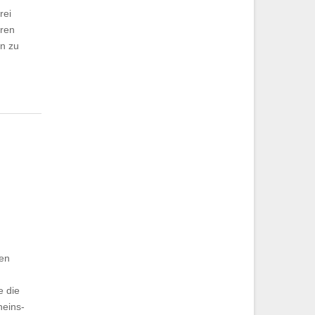
rei
eren
en zu
len
e die
heins-