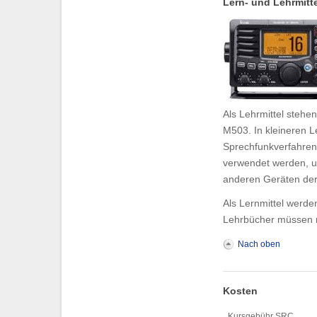
Lern- und Lehrmitte
Als Lehrmittel stehe
M503. In kleineren 
Sprechfunkverfahren 
verwendet werden, u
anderen Geräten de
Als Lernmittel werden
Lehrbücher müssen n
Nach oben
Kosten
Kursgebühr SRC