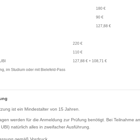
180 €
90 €
127,88 €
I
220 €
110 €
UBI
127,88 € + 108,71 €
g, im Studium oder mit Bielefeld-Pass
fung
ung ist ein Mindestalter von 15 Jahren.
agen werden für die Anmeldung zur Prüfung benötigt. Bei Teilnahme a
BI) natürlich alles in zweifacher Ausführung.
lassung gemäß Vordruck