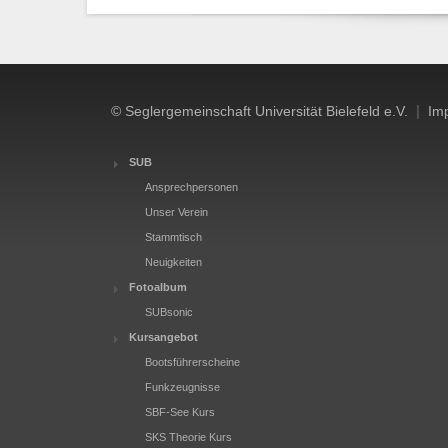
|
© Seglergemeinschaft Universität Bielefeld e.V.
Im
SUB
Ansprechpersonen
Unser Verein
Stammtisch
Neuigkeiten
Fotoalbum
SUBsonic
Kursangebot
Bootsführerscheine
Funkzeugnisse
SBF-See Kurs
SKS Theorie Kurs