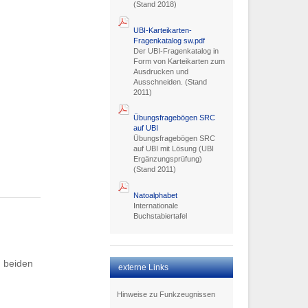
(Stand 2018)
UBI-Karteikarten-
Fragenkatalog sw.pdf
Der UBI-Fragenkatalog in
Form von Karteikarten zum
Ausdrucken und
Ausschneiden. (Stand
2011)
Übungsfragebögen SRC
auf UBI
Übungsfragebögen SRC
auf UBI mit Lösung (UBI
Ergänzungsprüfung)
(Stand 2011)
Natoalphabet
Internationale
Buchstabiertafel
n beiden
externe Links
Hinweise zu Funkzeugnissen