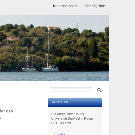
Kontrastansicht
Schriftgröße
Kursraum
der das
Die Kurse finden in der
)
Universität Bielefeld in Raum
D01-249 statt.
mehr