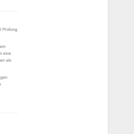
I Prüfung
dem
t eine
en als
ngen
e