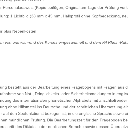
r Personalausweis (Kopie beifügen, Original am Tage der Prüfung vorl
llung: 1 Lichtbild (38 mm x 45 mm, Halbprofil ohne Kopfbedeckung, ne
r plus Nebenkosten
den von uns während des Kurses eingesammelt und dem PA Rhein-Ruh
üfung besteht aus der Bearbeitung eines Fragebogens mit Fragen aus 
ufnahme von Not-, Dringlichkeits- oder Sicherheitsmeldungen in englis
ndung des internationalen phonetischen Alphabets mit anschließender
zung ohne Hilfsmittel ins Deutsche und der schriftlichen Übersetzung ei
r auf den Seefunkdienst bezogen ist, in die englische Sprache sowie e
lichen mündlichen Prüfung. Die Bearbeitungszeit für den Fragebogen be
derschrift des Diktats in der englischen Sprache sowie dessen Überset