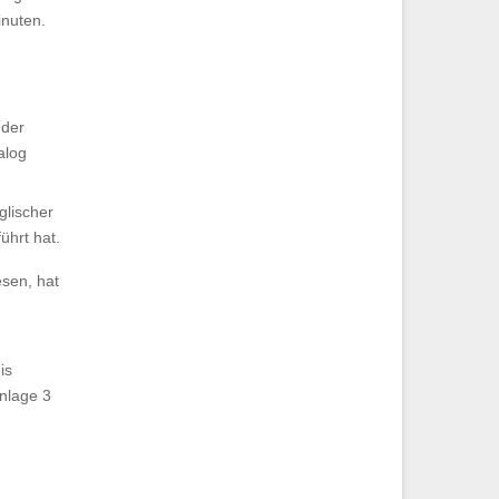
inuten.
 der
alog
glischer
ührt hat.
sen, hat
is
nlage 3