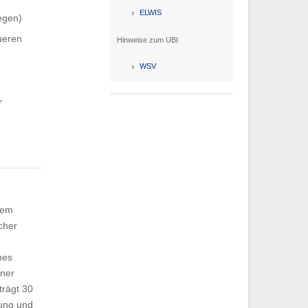
ELWIS
egen)
ueren
Hinweise zum UBI
WSV
r
dem
cher
nes
iner
trägt 30
zung und