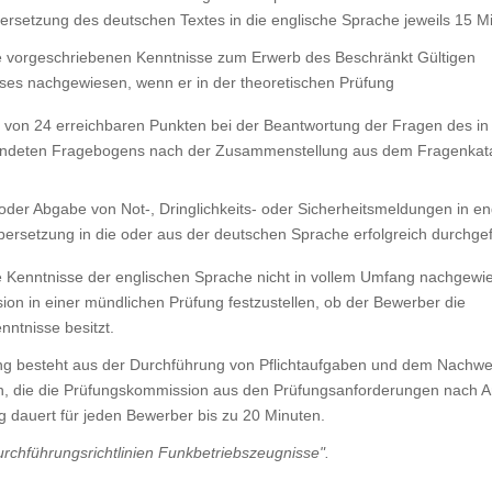
 Übersetzung des deutschen Textes in die englische Sprache jeweils 15 M
e vorgeschriebenen Kenntnisse zum Erwerb des Beschränkt Gültigen
ses nachgewiesen, wenn er in der theoretischen Prüfung
 von 24 erreichbaren Punkten bei der Beantwortung der Fragen des in
ndeten Fragebogens nach der Zusammenstellung aus dem Fragenkat
der Abgabe von Not-, Dringlichkeits- oder Sicherheitsmeldungen in en
ersetzung in die oder aus der deutschen Sprache erfolgreich durchgef
e Kenntnisse der englischen Sprache nicht in vollem Umfang nachgewie
on in einer mündlichen Prüfung festzustellen, ob der Bewerber die
ntnisse besitzt.
ung besteht aus der Durchführung von Pflichtaufgaben und dem Nachwe
ten, die die Prüfungskommission aus den Prüfungsanforderungen nach A
g dauert für jeden Bewerber bis zu 20 Minuten.
rchführungsrichtlinien Funkbetriebszeugnisse".