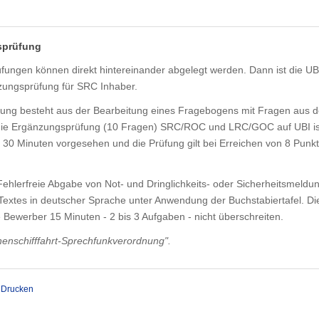
sprüfung
fungen können direkt hintereinander abgelegt werden. Dann ist die UB
zungsprüfung für SRC Inhaber.
üfung besteht aus der Bearbeitung eines Fragebogens mit Fragen aus 
die Ergänzungsprüfung (10 Fragen) SRC/ROC und LRC/GOC auf UBI is
 30 Minuten vorgesehen und die Prüfung gilt bei Erreichen von 8 Punkt
Fehlerfreie Abgabe von Not- und Dringlichkeits- oder Sicherheitsmeldu
extes in deutscher Sprache unter Anwendung der Buchstabiertafel. Di
e Bewerber 15 Minuten - 2 bis 3 Aufgaben - nicht überschreiten.
nenschifffahrt-Sprechfunkverordnung".
Drucken