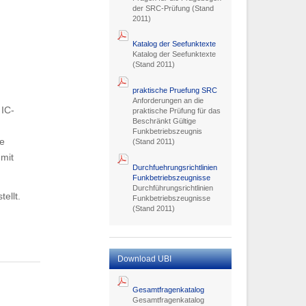
der SRC-Prüfung (Stand
2011)
Katalog der Seefunktexte
Katalog der Seefunktexte
(Stand 2011)
praktische Pruefung SRC
Anforderungen an die
 IC-
praktische Prüfung für das
Beschränkt Gültige
Funkbetriebszeugnis
re
(Stand 2011)
mit
Durchfuehrungsrichtlinien
Funkbetriebszeugnisse
Durchführungsrichtlinien
ellt.
Funkbetriebszeugnisse
(Stand 2011)
Download UBI
Gesamtfragenkatalog
Gesamtfragenkatalog