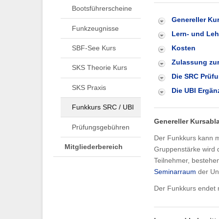
Bootsführerscheine
Genereller Ku
Funkzeugnisse
Lern- und Leh
SBF-See Kurs
Kosten
Zulassung zu
SKS Theorie Kurs
Die SRC Prüf
SKS Praxis
Die UBI Ergä
Funkkurs SRC / UBI
Genereller Kursabl
Prüfungsgebühren
Der Funkkurs kann m
Mitgliederbereich
Gruppenstärke wird d
Teilnehmer, bestehe
Seminarraum
der Uni
Der Funkkurs endet 