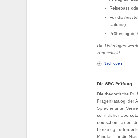
Reisepass ode
Für die Ausste
Datums)
Prüfungsgebüh
Die Unterlagen wer
zugeschickt.
Nach oben
Die SRC Prüfung
Die theoretische Pr
Fragenkatalog, der A
Sprache unter Verwe
schriftlicher Überset
deutschen Textes, de
hierzu ggf. erforder
Minuten, für die Nie