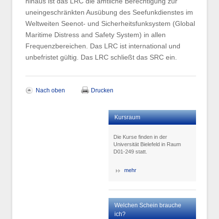
hinaus ist das LRC die amtliche Berechtigung zur
uneingeschränkten Ausübung des Seefunkdienstes im
Weltweiten Seenot- und Sicherheitsfunksystem (Global
Maritime Distress and Safety System) in allen
Frequenzbereichen. Das LRC ist international und
unbefristet gültig. Das LRC schließt das SRC ein.
Nach oben
Drucken
Kursraum
Die Kurse finden in der
Universität Bielefeld in Raum
D01-249 statt.
mehr
Welchen Schein brauche
ich?