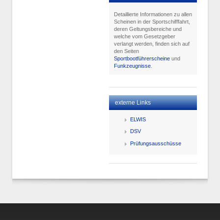
Detaillierte Informationen zu allen
Scheinen in der Sportschifffahrt,
deren Geltungsbereiche und
welche vom Gesetzgeber
verlangt werden, finden sich auf
den Seiten
Sportbootführerscheine
und
Funkzeugnisse
.
externe Links
ELWIS
DSV
Prüfungsausschüsse