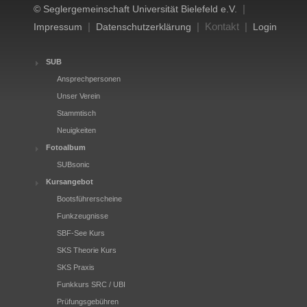
|
© Seglergemeinschaft Universität Bielefeld e.V.
|
| Kontakt |
Impressum
Datenschutzerklärung
Login
SUB
Ansprechpersonen
Unser Verein
Stammtisch
Neuigkeiten
Fotoalbum
SUBsonic
Kursangebot
Bootsführerscheine
Funkzeugnisse
SBF-See Kurs
SKS Theorie Kurs
SKS Praxis
Funkkurs SRC / UBI
Prüfungsgebühren