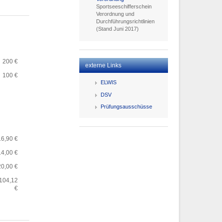
Sportseeschifferschein
Verordnung und
Durchführungsrichtlinien
(Stand Juni 2017)
200 €
externe Links
100 €
ELWIS
DSV
Prüfungsausschüsse
16,90 €
14,00 €
20,00 €
104,12
€