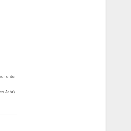
n
ur unter
bes Jahr)