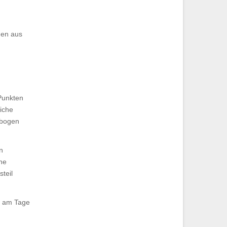
gen aus
Punkten
liche
ebogen
n
ine
teil
el am Tage