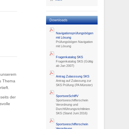
Downloads
Navigationsprüfungsbögen
mit Lösung
Prüfungsbögen Navigation
mit Lösung
Fragenkatalog SKS
Fragenkatalog SKS (Gültig
ab Jan 2007)
n unserem
Antrag Zulasssung SKS
as Thema
Antrag auf Zulassung zur
SKS Prüfung (PA Münster)
ieft.
SportseeSchiffV
seits der
Sportseeschifferschein
svolle
Verordnung und
Durchführungsrichtlinien
SKS (Stand Juni 2016)
Sportseeschifferschein
Verordnung