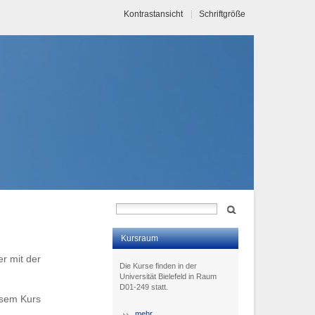
Kontrastansicht
Schriftgröße
Kursraum
er mit der
Die Kurse finden in der
Universität Bielefeld in Raum
D01-249 statt.
esem Kurs
mehr