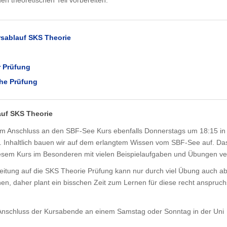
en theoretischen Teil vorbereiten.
rsablauf SKS Theorie
r Prüfung
che Prüfung
auf SKS Theorie
t im Anschluss an den SBF-See Kurs ebenfalls Donnerstags um 18:15 i
n. Inhaltlich bauen wir auf dem erlangtem Wissen vom SBF-See auf. D
iesem Kurs im Besonderen mit vielen Beispielaufgaben und Übungen vert
eitung auf die SKS Theorie Prüfung kann nur durch viel Übung auch ab
, daher plant ein bisschen Zeit zum Lernen für diese recht anspruch
 Anschluss der Kursabende an einem Samstag oder Sonntag in der Uni