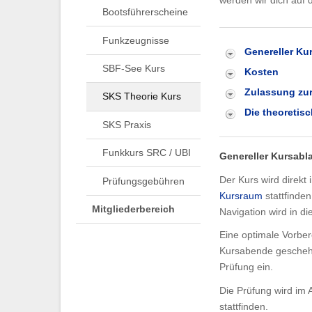
werden wir dich auf d
Bootsführerscheine
Funkzeugnisse
Genereller Ku
SBF-See Kurs
Kosten
Zulassung zu
SKS Theorie Kurs
Die theoretis
SKS Praxis
Funkkurs SRC / UBI
Genereller Kursabl
Der Kurs wird direk
Prüfungsgebühren
Kursraum
stattfinde
Mitgliederbereich
Navigation wird in d
Eine optimale Vorber
Kursabende geschehen
Prüfung ein.
Die Prüfung wird im
stattfinden.