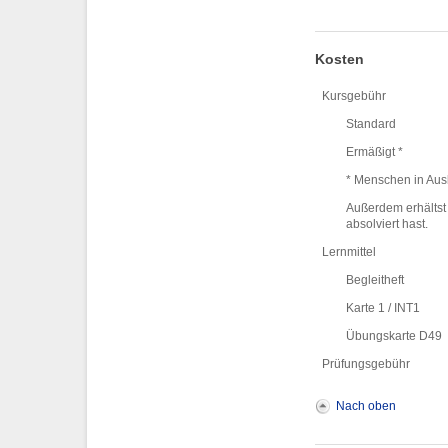
Kosten
Kursgebühr
Standard
Ermäßigt *
* Menschen in Ausb
Außerdem erhältst 
absolviert hast.
Lernmittel
Begleitheft
Karte 1 / INT1
Übungskarte D49
Prüfungsgebühr
Nach oben