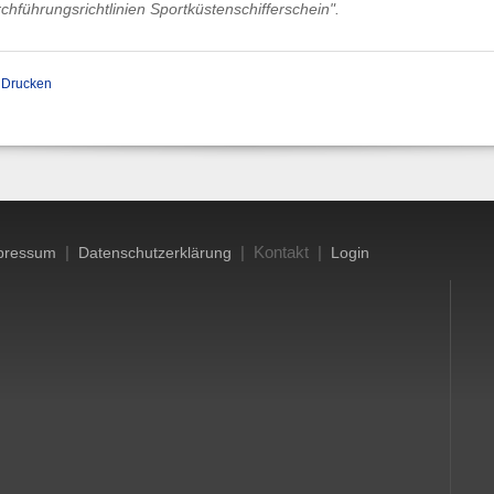
hführungsrichtlinien Sportküstenschifferschein".
Drucken
|
| Kontakt |
pressum
Datenschutzerklärung
Login