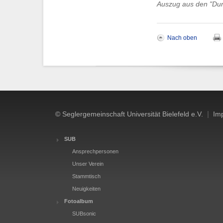
Auszug aus den "Durc
Nach oben
|
© Seglergemeinschaft Universität Bielefeld e.V.
Im
SUB
Ansprechpersonen
Unser Verein
Stammtisch
Neuigkeiten
Fotoalbum
SUBsonic