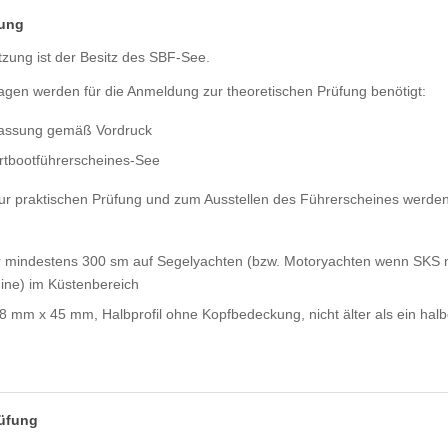
fung
zung ist der Besitz des SBF-See.
agen werden für die Anmeldung zur theoretischen Prüfung benötigt:
lassung gemäß Vordruck
rtbootführerscheines-See
ur praktischen Prüfung und zum Ausstellen des Führerscheines werde
 mindestens 300 sm auf Segelyachten (bzw. Motoryachten wenn SKS n
ine) im Küstenbereich
(38 mm x 45 mm, Halbprofil ohne Kopfbedeckung, nicht älter als ein hal
rüfung