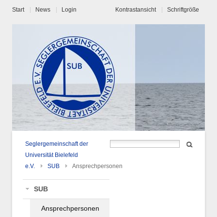
Start
News
Login
Kontrastansicht
Schriftgröße
Seglergemeinschaft der
Universität Bielefeld
e.V.
SUB
Ansprechpersonen
SUB
Ansprechpersonen