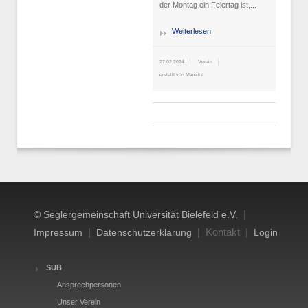
der Montag ein Feiertag ist,...
Weiterlesen
27.02.2024
Verein
erstellt von Mareike
|
© Seglergemeinschaft Universität Bielefeld e.V.
|
| Kontakt |
Impressum
Datenschutzerklärung
Login
SUB
Ansprechpersonen
Unser Verein