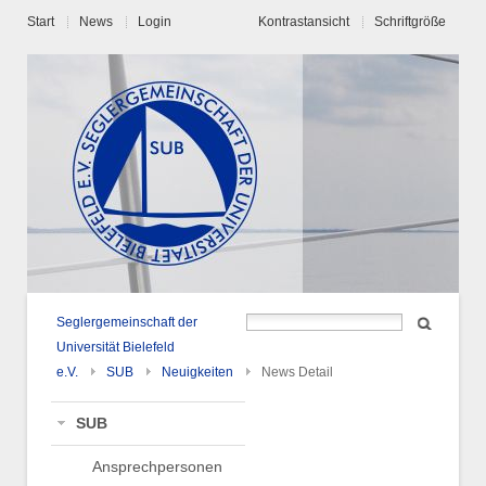
Start
News
Login
Kontrastansicht
Schriftgröße
Seglergemeinschaft der
Universität Bielefeld
e.V.
SUB
Neuigkeiten
News Detail
SUB
Ansprechpersonen