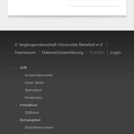
|
© Seglergemeinschaft Universität Bielefeld e.V.
|
| Kontakt |
Impressum
Datenschutzerklärung
Login
SUB
Ansprechpersonen
Unser Verein
Stammtisch
Neuigkeiten
Fotoalbum
SUBsonic
Kursangebot
Bootsführerscheine