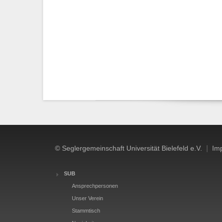
|
© Seglergemeinschaft Universität Bielefeld e.V.
Im
SUB
Ansprechpersonen
Unser Verein
Stammtisch