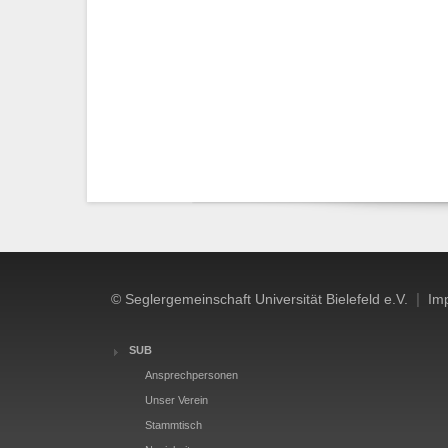
|
© Seglergemeinschaft Universität Bielefeld e.V.
Im
SUB
Ansprechpersonen
Unser Verein
Stammtisch