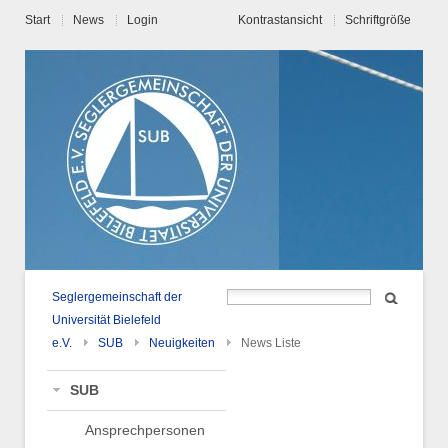
Start
News
Login
Kontrastansicht
Schriftgröße
Seglergemeinschaft der
Universität Bielefeld
e.V.
SUB
Neuigkeiten
News Liste
SUB
Ansprechpersonen