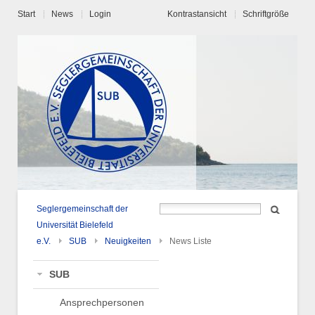
Start
News
Login
Kontrastansicht
Schriftgröße
Seglergemeinschaft der
Universität Bielefeld
e.V.
SUB
Neuigkeiten
News Liste
SUB
Ansprechpersonen