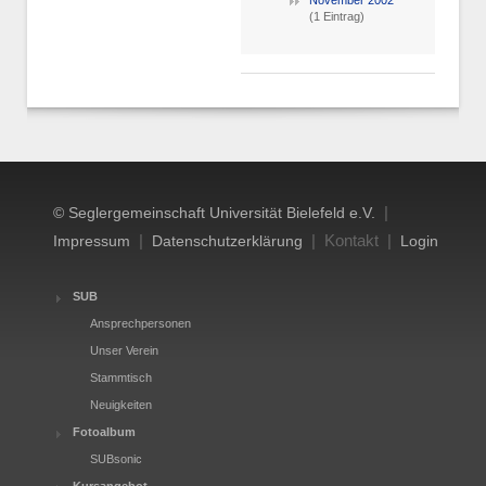
(1 Eintrag)
|
© Seglergemeinschaft Universität Bielefeld e.V.
|
| Kontakt |
Impressum
Datenschutzerklärung
Login
SUB
Ansprechpersonen
Unser Verein
Stammtisch
Neuigkeiten
Fotoalbum
SUBsonic
Kursangebot