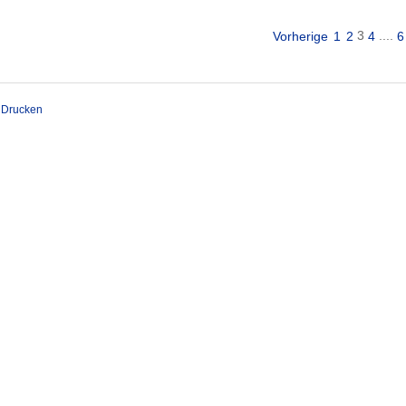
3
....
Vorherige
1
2
4
6
Drucken