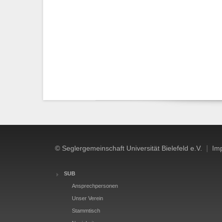
|
© Seglergemeinschaft Universität Bielefeld e.V.
Im
SUB
Ansprechpersonen
Unser Verein
Stammtisch