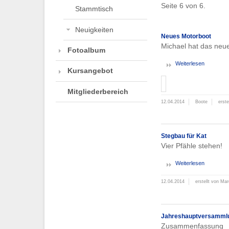
Seite 6 von 6.
Stammtisch
Neuigkeiten
Neues Motorboot
Michael hat das neu
Fotoalbum
Weiterlesen
Kursangebot
Mitgliederbereich
12.04.2014
Boote
erste
Stegbau für Kat
Vier Pfähle stehen!
Weiterlesen
12.04.2014
erstellt von Mar
Jahreshauptversamml
Zusammenfassung