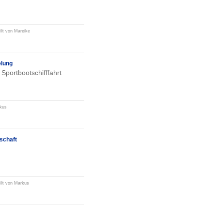
ellt von Mareike
elung
 Sportbootschifffahrt
rkus
schaft
ellt von Markus