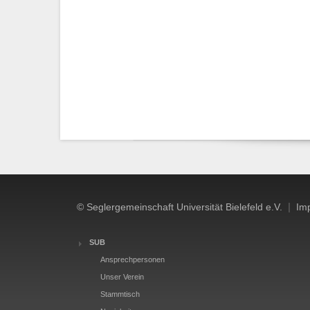
|
© Seglergemeinschaft Universität Bielefeld e.V.
Im
SUB
Ansprechpersonen
Unser Verein
Stammtisch