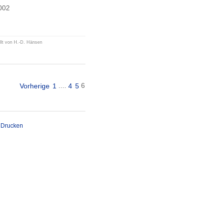
2002
ellt von H.-D. Hänsen
....
6
Vorherige
1
4
5
Drucken