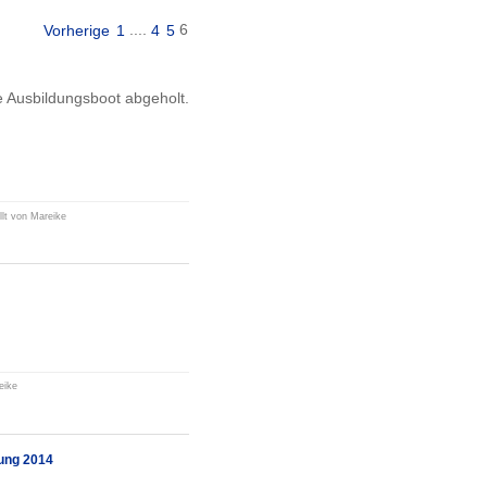
....
6
Vorherige
1
4
5
e Ausbildungsboot abgeholt.
llt von Mareike
eike
ung 2014