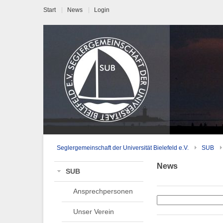
Start
News
Login
Seglergemeinschaft der Universität Bielefeld e.V.
SUB
News
SUB
Ansprechpersonen
Unser Verein