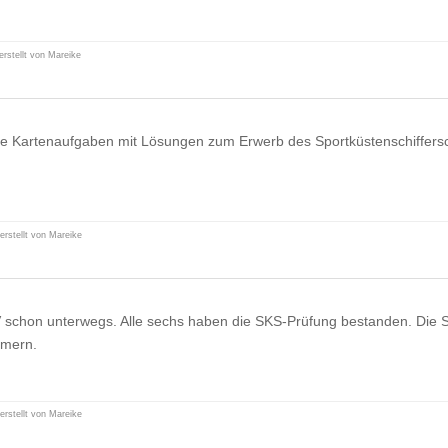
erstellt von Mareike
e Kartenaufgaben mit Lösungen zum Erwerb des Sportküstenschiffers
erstellt von Mareike
 schon unterwegs. Alle sechs haben die SKS-Prüfung bestanden. Die
hmern.
erstellt von Mareike