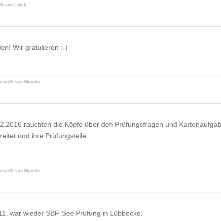
llt von Ulrich
n! Wir gratulieren :-)
erstellt von Mareike
.2016 rauchten die Köpfe über den Prüfungsfragen und Kartenaufgabe
eitet und ihre Prüfungsteile...
erstellt von Mareike
1. war wieder SBF-See Prüfung in Lübbecke.