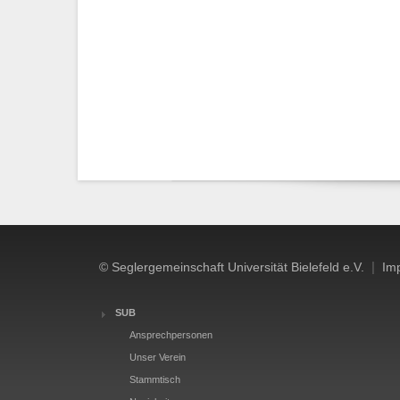
|
© Seglergemeinschaft Universität Bielefeld e.V.
Im
SUB
Ansprechpersonen
Unser Verein
Stammtisch