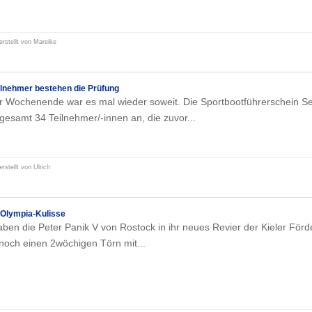
erstellt von Mareike
ilnehmer bestehen die Prüfung
 Wochenende war es mal wieder soweit. Die Sportbootführerschein S
sgesamt 34 Teilnehmer/-innen an, die zuvor...
erstellt von Ulrich
 Olympia-Kulisse
aben die Peter Panik V von Rostock in ihr neues Revier der Kieler Förd
 noch einen 2wöchigen Törn mit...