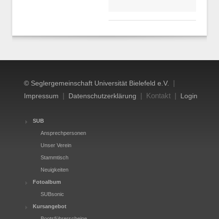
|
© Seglergemeinschaft Universität Bielefeld e.V.
|
| Kontakt |
Impressum
Datenschutzerklärung
Login
SUB
Ansprechpersonen
Unser Verein
Stammtisch
Neuigkeiten
Fotoalbum
SUBsonic
Kursangebot
Bootsführerscheine