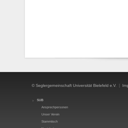
|
© Seglergemeinschaft Universität Bielefeld e.V.
Im
SUB
Ansprechpersonen
Unser Verein
Stammtisch