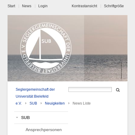
Start
News
Login
Kontrastansicht
Schriftgröße
Seglergemeinschaft der
Universität Bielefeld
e.V.
SUB
Neuigkeiten
News Liste
SUB
Ansprechpersonen