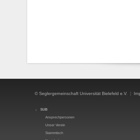
|
© Seglergemeinschaft Universität Bielefeld e.V.
Im
SUB
Ansprechpersonen
Unser Verein
Stammtisch