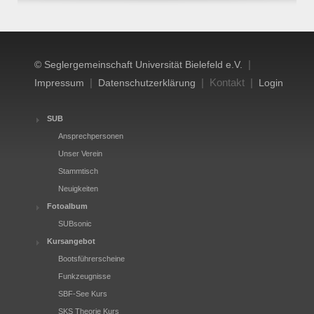
|
© Seglergemeinschaft Universität Bielefeld e.V.
|
| Kontakt |
Impressum
Datenschutzerklärung
Login
SUB
Ansprechpersonen
Unser Verein
Stammtisch
Neuigkeiten
Fotoalbum
SUBsonic
Kursangebot
Bootsführerscheine
Funkzeugnisse
SBF-See Kurs
SKS Theorie Kurs