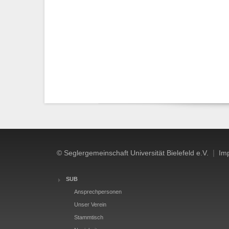
|
© Seglergemeinschaft Universität Bielefeld e.V.
Im
SUB
Ansprechpersonen
Unser Verein
Stammtisch