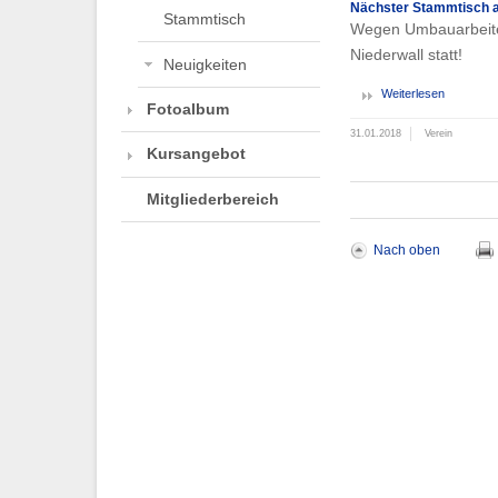
Nächster Stammtisch a
Stammtisch
Wegen Umbauarbeiten
Niederwall statt!
Neuigkeiten
Weiterlesen
Fotoalbum
31.01.2018
Verein
Kursangebot
Mitgliederbereich
Nach oben