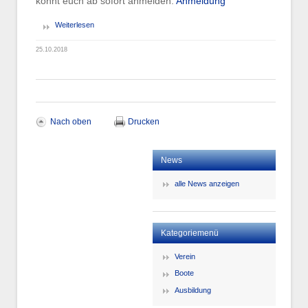
könnt euch ab sofort anmelden:
Anmeldung
Weiterlesen
25.10.2018
Nach oben
Drucken
News
alle News anzeigen
Kategoriemenü
Verein
Boote
Ausbildung