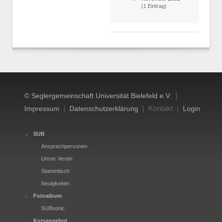
(1 Eintrag)
|
© Seglergemeinschaft Universität Bielefeld e.V.
|
| Kontakt |
Impressum
Datenschutzerklärung
Login
SUB
Ansprechpersonen
Unser Verein
Stammtisch
Neuigkeiten
Fotoalbum
SUBsonic
Kursangebot