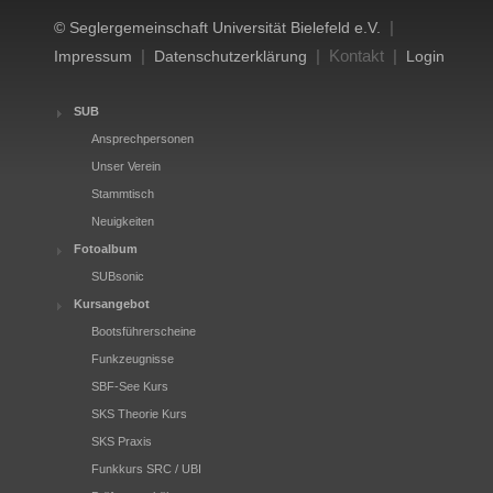
|
© Seglergemeinschaft Universität Bielefeld e.V.
|
| Kontakt |
Impressum
Datenschutzerklärung
Login
SUB
Ansprechpersonen
Unser Verein
Stammtisch
Neuigkeiten
Fotoalbum
SUBsonic
Kursangebot
Bootsführerscheine
Funkzeugnisse
SBF-See Kurs
SKS Theorie Kurs
SKS Praxis
Funkkurs SRC / UBI